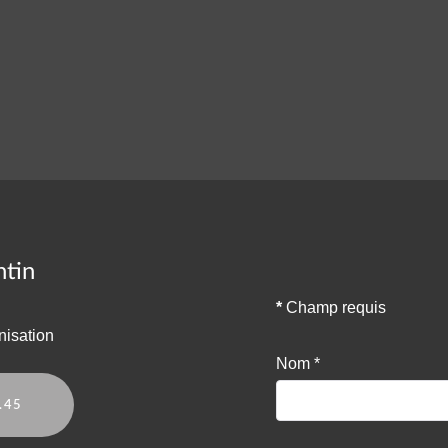
ntin
*
Champ requis
nisation
Nom
*
.45