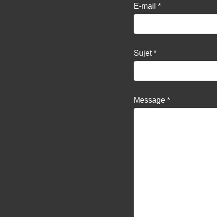
E-mail
*
Sujet
*
Message
*