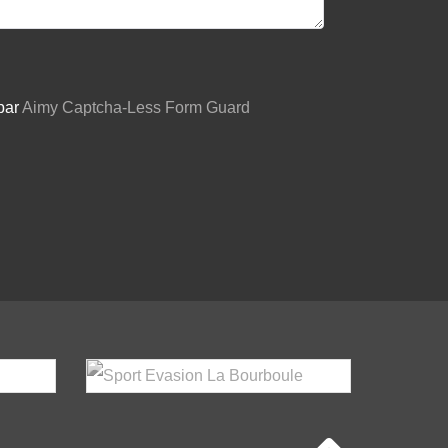
 par
Aimy Captcha-Less Form Guard